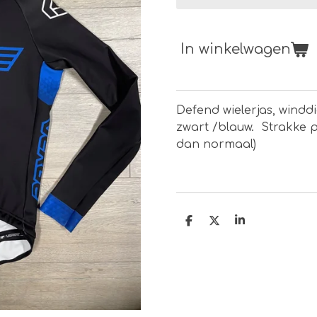
In winkelwagen
Defend wielerjas, windd
zwart /blauw. Strakke 
dan normaal)
D
D
S
e
e
h
l
e
a
e
l
r
n
e