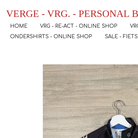
Ga
VERGE - VRG. - PERSONAL
direct
naar
HOME
VRG - RE-ACT - ONLINE SHOP
VR
de
hoofdinhoud
ONDERSHIRTS - ONLINE SHOP
SALE - FIET