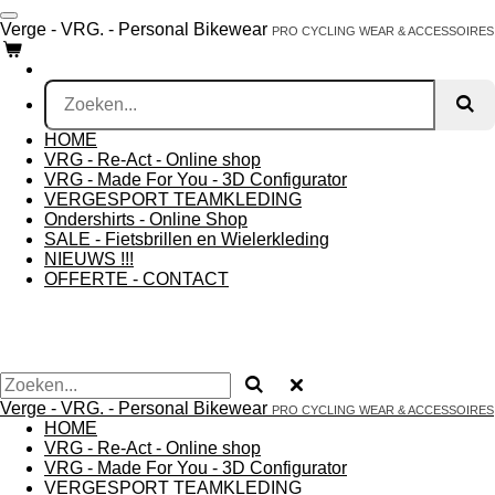
Ga
Verge - VRG. - Personal Bikewear
PRO CYCLING WEAR & ACCESSOIRES
direct
naar
de
hoofdinhoud
HOME
VRG - Re-Act - Online shop
VRG - Made For You - 3D Configurator
VERGESPORT TEAMKLEDING
Ondershirts - Online Shop
SALE - Fietsbrillen en Wielerkleding
NIEUWS !!!
OFFERTE - CONTACT
Verge - VRG. - Personal Bikewear
PRO CYCLING WEAR & ACCESSOIRES
HOME
VRG - Re-Act - Online shop
VRG - Made For You - 3D Configurator
VERGESPORT TEAMKLEDING