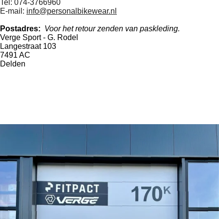
Tel: 074-3766960
E-mail:
info@personalbikewear.nl
Postadres:
Voor het retour zenden van paskleding.
Verge Sport - G. Rodel
Langestraat 103
7491 AC
Delden
W
I
h
n
a
s
t
t
s
a
A
g
p
r
p
a
m