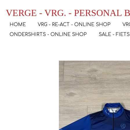
Ga
VERGE - VRG. - PERSONAL
direct
naar
HOME
VRG - RE-ACT - ONLINE SHOP
VR
de
hoofdinhoud
ONDERSHIRTS - ONLINE SHOP
SALE - FIET