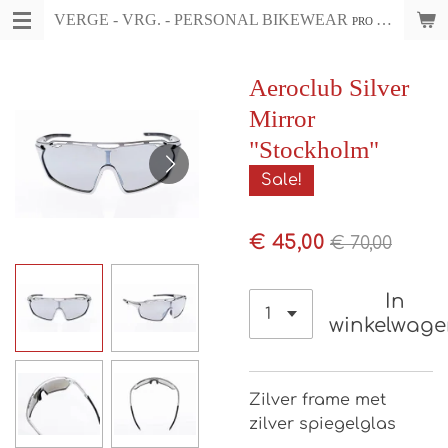
VERGE - VRG. - PERSONAL BIKEWEAR
Ga
PRO CYCLING WEAR & ACCESSOIRES
direct
naar
Aeroclub Silver
de
Mirror
hoofdinhoud
"Stockholm"
Sale!
€ 45,00
€ 70,00
In
winkelwag
Zilver frame met
zilver spiegelglas