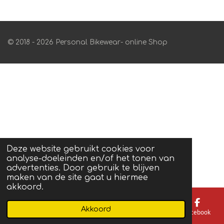
© 2018 - 2026 Personal Bikewear- online Shop
Deze website gebruikt cookies voor
analyse-doeleinden en/of het tonen van
advertenties. Door gebruik te blijven
maken van de site gaat u hiermee
akkoord.
Akkoord
E-mailadres
Telefoonnummer
Kaart
Facebook