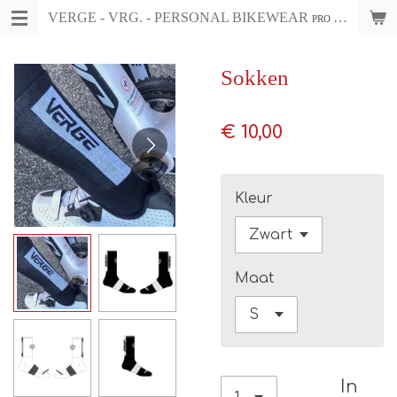
VERGE - VRG. - PERSONAL BIKEWEAR
Ga
PRO CYCLING WEAR & ACCESSOIRES
direct
naar
Sokken
de
hoofdinhoud
€ 10,00
Kleur
Maat
In