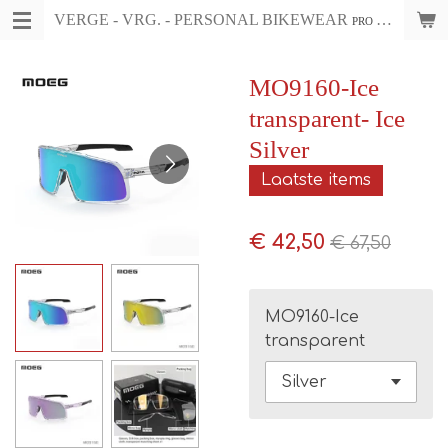
VERGE - VRG. - PERSONAL BIKEWEAR
Ga
PRO CYCLING WEAR & ACCESSOIRES
direct
naar
MO9160-Ice
de
transparent- Ice
hoofdinhoud
Silver
Laatste items
€ 42,50
€ 67,50
MO9160-Ice
transparent