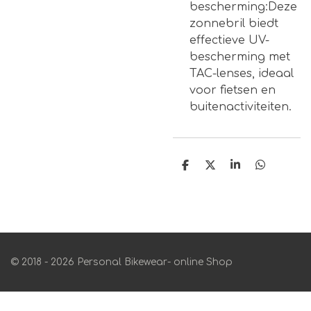
bescherming:Deze
zonnebril biedt
effectieve UV-
bescherming met
TAC-lenses, ideaal
voor fietsen en
buitenactiviteiten.
D
D
S
D
e
e
h
e
l
e
a
l
e
l
r
e
n
e
n
© 2018 - 2026 Personal Bikewear- online Shop