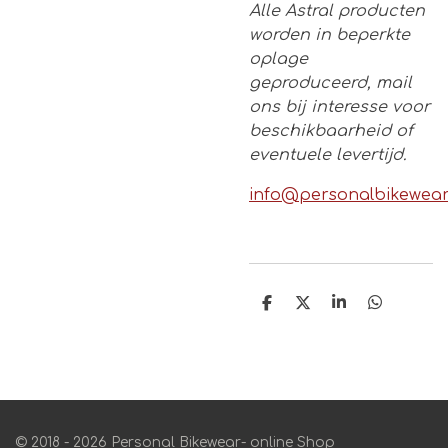
Alle Astral producten
worden in beperkte
oplage
geproduceerd, mail
ons bij interesse voor
beschikbaarheid of
eventuele levertijd.
info@personalbikewear
D
D
S
D
e
e
h
e
l
e
a
l
e
l
r
e
n
e
n
© 2018 - 2026 Personal Bikewear- online Shop