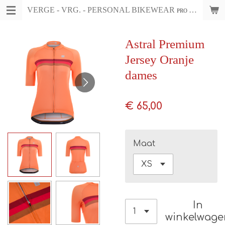
VERGE - VRG. - PERSONAL BIKEWEAR
Ga
PRO CYCLING WEAR & ACCESSOIRES
direct
naar
Astral Premium
de
Jersey Oranje
hoofdinhoud
dames
€ 65,00
Maat
In
winkelwage