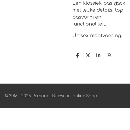
Een klassiek basisjack
met leuke details, top
pasvorm en
functionaliteit.
Unisex maatvoering.
D
D
S
D
e
e
h
e
l
e
a
l
e
l
r
e
n
e
n
© 2018 - 2026 Personal Bikewear- online Shop