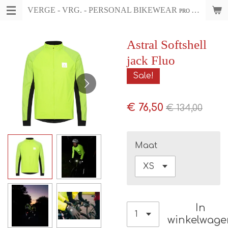
VERGE - VRG. - PERSONAL BIKEWEAR
Ga
PRO CYCLING WEAR & ACCESSOIRES
direct
naar
Astral Softshell
de
jack Fluo
hoofdinhoud
Sale!
€ 76,50
€ 134,00
Maat
In
winkelwage